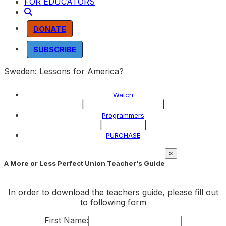
FOR EDUCATORS
DONATE
SUBSCRIBE
Sweden: Lessons for America?
Watch
|
|
About the Program
Programmers
|
|
Explore
PURCHASE
×
A More or Less Perfect Union Teacher's Guide
In order to download the teachers guide, please fill out
to following form
First Name: