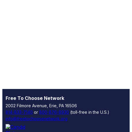
Free To Choose Network
2002 Filmore Avenue, Erie, PA 16506
814-833-7140
or
800-876-8930
(toll-free in the U.S.)
info@freetochoosenetwork.org