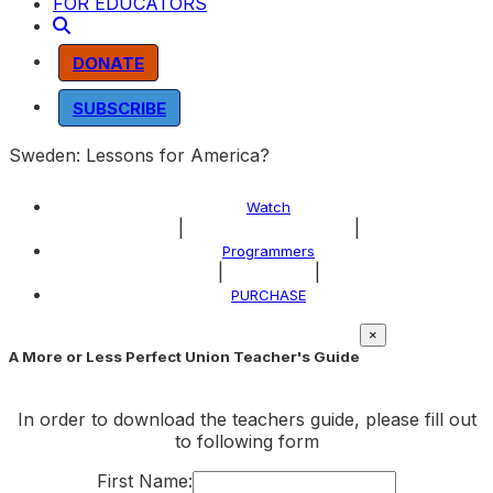
FOR EDUCATORS
DONATE
SUBSCRIBE
Sweden: Lessons for America?
Watch
|
|
About the Program
Programmers
|
|
Explore
PURCHASE
×
A More or Less Perfect Union Teacher's Guide
In order to download the teachers guide, please fill out
to following form
First Name: