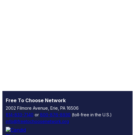
Free To Choose Network
2002 Filmore Avenue, Erie, PA 16506
814-833-7140
or
800-876-8930
(toll-free in the U.S.)
info@freetochoosenetwork.org